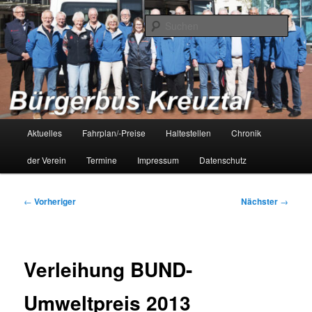
Zum
Bürgerbus Kreuztal – Bürger fahren für Bürger
primären
Such
Inhalt
springen
Bürgerbus Kreuztal
Hauptmenü
Aktuelles
Fahrplan/-Preise
Haltestellen
Chronik
der Verein
Termine
Impressum
Datenschutz
Beitragsnavigation
←
Vorheriger
Nächster
→
Verleihung BUND-
Umweltpreis 2013