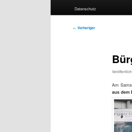
Datenschutz
Beitragsnavigation
←
Vorheriger
Bür
Veröffentlic
Am Samsta
aus dem 