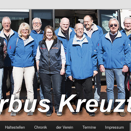
hren für Bürger
euztal
Haltestellen
Chronik
der Verein
Termine
Impressum