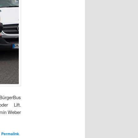
 BürgerBus
oder Lift.
rmin Weber
n
Permalink
.