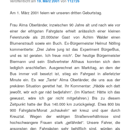
Veröffentlicht am
19. März 2001
von
112726
Am 1. März 2001 feiern wir unseren dritten Geburtstag.
Frau Alma Oberländer, inzwischen 90 Jahre alt und nach wie vor
einer der eifrigsten Fahrgäste erhielt anlässlich einer kleinen
Feierstunde als 20.000ster Gast von Achim Walder einen
Blumenstrauß sowie ein Buch. Ex-Bürgermeister Helmut Nölling
kommentierte: „Drei Jahre jung ist das Experiment BürgerBus,
und es ist geraten. Ich freue mich“. Der heutige Bürgermeister
Biermann und sein Stellvertreter Althaus konnten sich dem
lediglich anschließen. Ausgerechnet am Markttag, an dem der
Bus immer voll besetzt ist, stieg ein Fahrgast in allerletzter
Minute ein. Es war „Tante“ Alma Oberländer, die uns aus der
prekären Situation gerettet hat. Ihr Kommentar: „Hädde ech datt
jewoßt, wör ech gar näd bedjefahrn“. (Im Klartext: Hätte ich das
gewusst, wäre ich gar nicht mitgefahren.) Bis zu diesem
Zeitpunkt hatte der Bus 140.000 km zurückgelegt. Etwa 800 bis
900 Fahrgäste/Monat „schaukeln“ wir kreuz und quer durch
Kreuztal. Wegen der widrigen Straßenverhältnisse sind
hochschwangere Frauen stark „gefährdet“. Unsere Fahrer, die
ansonsten den Fahrgästen sehr behilflich sind, würden als