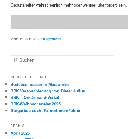
Geburtshelfer wahrscheinlich mehr oder weniger überfordert sein.
Veröffentlicht unter
Allgemein
S
u
c
h
NEUESTE BEITRÄGE
e
Söddeschiessen in Meiswinkel
n
BBK Verabschiedung von Dieter Julius
BBK – On-Demand-Verkehr
BBK-Weihnachtsfeier 2025
Bürgerbus sucht Fahrerinnen/Fahrer
ARCHIV
April 2026