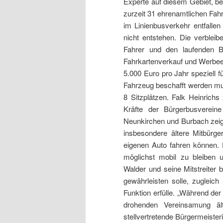
Experte auf diesem Gebiet, bet
zurzeit 31 ehrenamtlichen Fahr
im Linienbusverkehr entfalle
nicht entstehen. Die verbleib
Fahrer und den laufenden B
Fahrkartenverkauf und Werbe
5.000 Euro pro Jahr speziell f
Fahrzeug beschafft werden mus
8 Sitzplätzen. Falk Heinrichs
Kräfte der Bürgerbusvereine
Neunkirchen und Burbach zeig
insbesondere ältere Mitbürge
eigenen Auto fahren können.
möglichst mobil zu bleiben 
Walder und seine Mitstreiter b
gewährleisten solle, zugleich
Funktion erfülle. „Während der 
drohenden Vereinsamung äl
stellvertretende Bürgermeiste