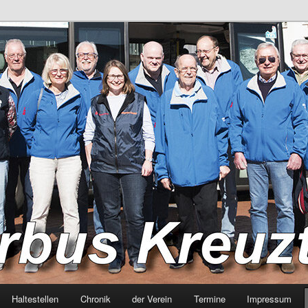
hren für Bürger
euztal
Haltestellen
Chronik
der Verein
Termine
Impressum