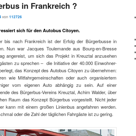
erbus in Frankreich ?
4
von
112726
eressiert sich für den Autobus Citoyen.
er bis nach Frankreich ist der Erfolg der Bürgerbusse in
gen. Nun war Jacques Toulemande aus Bourg-en-Bresse
Tag angereist, um sich das Projekt in Kreuztal anzusehen
ästen zu sprechen – die Initiative der 40.000 Einwohner-
überlegt, das Konzept des Autobus Citoyen zu übernehmen:
ren wie Mitfahrgemeinschaften oder auch organisiertem
iger vom eigenen Auto abhängig zu sein. Auf einer
tzende des Bürgerbus-Vereins Kreuztal, Achim Walder, über
ichen Raum das Konzept Bürgerbus vorgestellt. Nicht jeder
ier kann mit einem großen Linienbus angefahren werden.
chmal oder die Zahl der täglichen Fahrgäste ist zu gering.