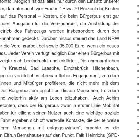
onte: „Möglich ist das alles nur durch den Einsatz unserer
er, darunter auch vier Frauen.“ Etwa 70 Prozent der Kosten
n auf das Personal – Kosten, die beim Bürgerbus erst gar
enden Ausgaben für die Vereinsarbeit, die Ausbildung der
etrieb des Fahrzeugs werden insbesondere durch den
einnahmen gedeckt. Darüber hinaus steuert das Land NRW
ür die Vereinsarbeit bei sowie 35.000 Euro, wenn ein neues
s. Jeder Verein verfügt lediglich über einen Bürgerbus mit
 zeigte sich beeindruckt und erklärte: „Die ehrenamtlichen
 in Kreuztal, Bad Laasphe, Erndtebrück, Hilchenbach,
en ein vorbildliches ehrenamtliches Engagement, von dem
rinnen und Mitbürger profitieren, die nicht mehr mit dem
 Der Bürgerbus ermöglicht es diesen Menschen, trotzdem
und weiterhin aktiv am Leben teilzuhaben.“ Auch Achim
etonten, dass der Bürgerbus zwar in erster Linie Mobilität
 aber für etliche seiner Nutzer auch eine wichtige soziale
Fahrt ergeben sich oft wertvolle Kontakte, die der teilweise
terer Menschen mit entgegenwirken“, brachte es die
rin Elfrun Bernshausen auf den Punkt. Falk Heinrichs (SPD-