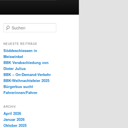
S
u
c
h
NEUESTE BEITRÄGE
e
Söddeschiessen in
n
Meiswinkel
BBK Verabschiedung von
Dieter Julius
BBK – On-Demand-Verkehr
BBK-Weihnachtsfeier 2025
Bürgerbus sucht
Fahrerinnen/Fahrer
ARCHIV
April 2026
Januar 2026
Oktober 2025