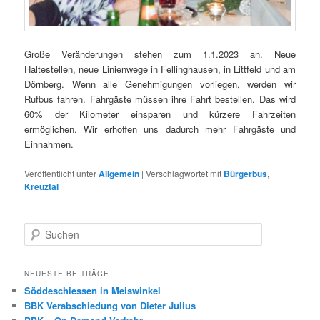
Große Veränderungen stehen zum 1.1.2023 an. Neue
Haltestellen, neue Linienwege in Fellinghausen, in Littfeld und am
Dörnberg. Wenn alle Genehmigungen vorliegen, werden wir
Rufbus fahren. Fahrgäste müssen ihre Fahrt bestellen. Das wird
60% der Kilometer einsparen und kürzere Fahrzeiten
ermöglichen. Wir erhoffen uns dadurch mehr Fahrgäste und
Einnahmen.
Veröffentlicht unter
Allgemein
|
Verschlagwortet mit
Bürgerbus
,
Kreuztal
S
u
c
h
NEUESTE BEITRÄGE
e
Söddeschiessen in Meiswinkel
n
BBK Verabschiedung von Dieter Julius