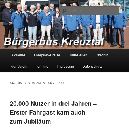
Zum
Zum
Bürgerbus Kreuztal – Bürger fahren für Bürger
primären
sekundären
Such
Inhalt
Inhalt
springen
springen
Bürgerbus Kreuztal
Hauptmenü
Aktuelles
Fahrplan/-Preise
Haltestellen
Chronik
der Verein
Termine
Impressum
Datenschutz
ARCHIV DES MONATS:
APRIL 2001
20.000 Nutzer in drei Jahren –
Erster Fahrgast kam auch
zum Jubiläum