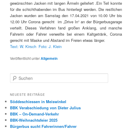
gewünschten Jacken mit langen Ärmeln geliefert .Ein Teil konnte
für die schichthabenden im Bus hinterlegt werden. Die restlichen
Jacken wurden am Samstag den 17.04.2021 von 10.00 Uhr bis
12.00 Uhr Corona gerecht im „Drive In“ an der Bürgerbusgarage
verteilt. Dieses Verfahren fand großen Anklang, und manche
Fahrerin oder Fahrer verweilte bei einem Kaltgetränk, Corona
gerecht mit Maske und Abstand im Freien etwas länger.
Text: W. Kirsch Foto: J. Klein
Veröffentlicht unter
Allgemein
S
u
c
h
NEUESTE BEITRÄGE
e
Söddeschiessen in Meiswinkel
n
BBK Verabschiedung von Dieter Julius
BBK – On-Demand-Verkehr
BBK-Weihnachtsfeier 2025
Bürgerbus sucht Fahrerinnen/Fahrer