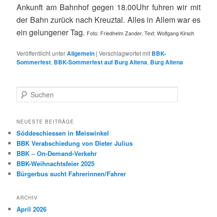
Ankunft am Bahnhof gegen 18.00Uhr fuhren wir mit
der Bahn zurück nach Kreuztal. Alles in Allem war es
ein gelungener Tag.
Foto: Friedhelm Zander, Text: Wolfgang Kirsch
Veröffentlicht unter
Allgemein
|
Verschlagwortet mit
BBK-
Sommerfest
,
BBK-Sommerfest auf Burg Altena
,
Burg Altena
S
u
c
h
NEUESTE BEITRÄGE
e
Söddeschiessen in Meiswinkel
n
BBK Verabschiedung von Dieter Julius
BBK – On-Demand-Verkehr
BBK-Weihnachtsfeier 2025
Bürgerbus sucht Fahrerinnen/Fahrer
ARCHIV
April 2026