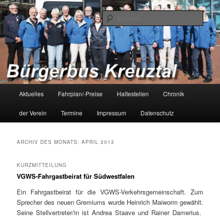
Zum
Zum
Bürgerbus Kreuztal – Bürger fahren für Bürger
primären
sekundären
Such
Inhalt
Inhalt
springen
springen
Bürgerbus Kreuztal
Hauptmenü
Aktuelles
Fahrplan/-Preise
Haltestellen
Chronik
der Verein
Termine
Impressum
Datenschutz
ARCHIV DES MONATS:
APRIL 2013
KURZMITTEILUNG
VGWS-Fahrgastbeirat für Südwestfalen
Ein Fahrgastbeirat für die VGWS-Verkehrsgemeinschaft. Zum
Sprecher des neuen Gremiums wurde Heinrich Maiworm gewählt.
Seine Stellvertreter/in ist Andrea Staave und Rainer Damerius.