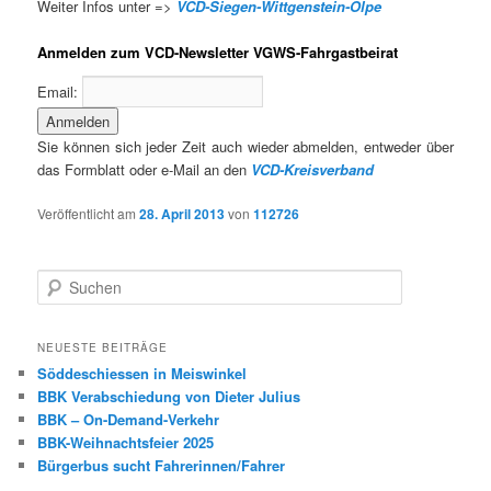
Weiter Infos unter =>
VCD-Siegen-Wittgenstein-Olpe
Anmelden zum VCD-Newsletter VGWS-Fahrgastbeirat
Email:
Sie können sich jeder Zeit auch wieder abmelden, entweder über
das Formblatt oder e-Mail an den
VCD-Kreisverband
Veröffentlicht am
28. April 2013
von
112726
S
u
c
h
NEUESTE BEITRÄGE
e
Söddeschiessen in Meiswinkel
n
BBK Verabschiedung von Dieter Julius
BBK – On-Demand-Verkehr
BBK-Weihnachtsfeier 2025
Bürgerbus sucht Fahrerinnen/Fahrer