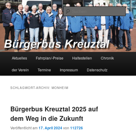
Zum
Zum
Bürgerbus Kreuztal – Bürger fahren für Bürger
primären
sekundären
Such
Inhalt
Inhalt
springen
springen
Bürgerbus Kreuztal
Hauptmenü
Aktuelles
Fahrplan/-Preise
Haltestellen
Chronik
der Verein
Termine
Impressum
Datenschutz
SCHLAGWORT-ARCHIV:
MONHEIM
Bürgerbus Kreuztal 2025 auf
dem Weg in die Zukunft
Veröffentlicht am
17. April 2024
von
112726