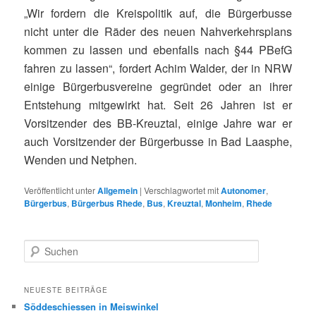
„Wir fordern die Kreispolitik auf, die Bürgerbusse
nicht unter die Räder des neuen Nahverkehrsplans
kommen zu lassen und ebenfalls nach §44 PBefG
fahren zu lassen“, fordert Achim Walder, der in NRW
einige Bürgerbusvereine gegründet oder an ihrer
Entstehung mitgewirkt hat. Seit 26 Jahren ist er
Vorsitzender des BB-Kreuztal, einige Jahre war er
auch Vorsitzender der Bürgerbusse in Bad Laasphe,
Wenden und Netphen.
Veröffentlicht unter
Allgemein
|
Verschlagwortet mit
Autonomer
,
Bürgerbus
,
Bürgerbus Rhede
,
Bus
,
Kreuztal
,
Monheim
,
Rhede
S
u
c
h
NEUESTE BEITRÄGE
e
Söddeschiessen in Meiswinkel
n