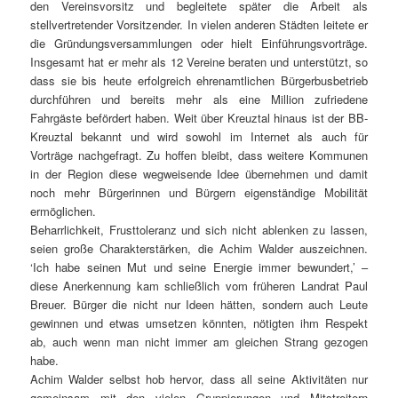
den Vereinsvorsitz und begleitete später die Arbeit als
stellvertretender Vorsitzender. In vielen anderen Städten leitete er
die Gründungsversammlungen oder hielt Einführungsvorträge.
Insgesamt hat er mehr als 12 Vereine beraten und unterstützt, so
dass sie bis heute erfolgreich ehrenamtlichen Bürgerbusbetrieb
durchführen und bereits mehr als eine Million zufriedene
Fahrgäste befördert haben. Weit über Kreuztal hinaus ist der BB-
Kreuztal bekannt und wird sowohl im Internet als auch für
Vorträge nachgefragt. Zu hoffen bleibt, dass weitere Kommunen
in der Region diese wegweisende Idee übernehmen und damit
noch mehr Bürgerinnen und Bürgern eigenständige Mobilität
ermöglichen.
Beharrlichkeit, Frusttoleranz und sich nicht ablenken zu lassen,
seien große Charakterstärken, die Achim Walder auszeichnen.
‘Ich habe seinen Mut und seine Energie immer bewundert,’ –
diese Anerkennung kam schließlich vom früheren Landrat Paul
Breuer. Bürger die nicht nur Ideen hätten, sondern auch Leute
gewinnen und etwas umsetzen könnten, nötigten ihm Respekt
ab, auch wenn man nicht immer am gleichen Strang gezogen
habe.
Achim Walder selbst hob hervor, dass all seine Aktivitäten nur
gemeinsam mit den vielen Gruppierungen und Mitstreitern