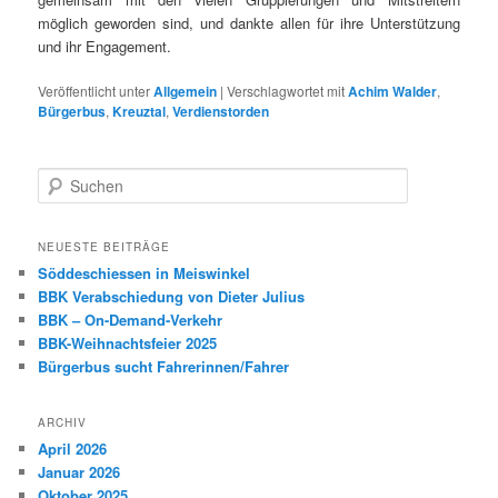
möglich geworden sind, und dankte allen für ihre Unterstützung
und ihr Engagement.
Veröffentlicht unter
Allgemein
|
Verschlagwortet mit
Achim Walder
,
Bürgerbus
,
Kreuztal
,
Verdienstorden
S
u
c
h
NEUESTE BEITRÄGE
e
Söddeschiessen in Meiswinkel
n
BBK Verabschiedung von Dieter Julius
BBK – On-Demand-Verkehr
BBK-Weihnachtsfeier 2025
Bürgerbus sucht Fahrerinnen/Fahrer
ARCHIV
April 2026
Januar 2026
Oktober 2025