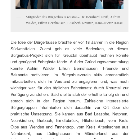
Mitglieder des Bürgerbus Kreuztal – Dr. Bernhard Kraft, Achim
Walder, Elfrun Bernhausen, Elisabeth Kramer, Hans-Dieter Haase
Die Idee der Bürgerbusse brachte er vor 18 Jahren in die Region
Südwestfalen. Zuerst gab es viele Bedenken, ob dieses
Bürgerbus-Projekt sich für Kreuztal überhaupt rechnen könnte
und genügend Fahrgäste fände. Auf der Gründungsversammlung
konnte Achim Walder Elfrun Bernshausen, Freunde und
Bekannte motivieren, im Bürgerbusverein aktiv ehrenamtlich
mitzuarbeiten, sich im Vorstand zu engagieren und, was noch
wichtiger war, für den täglichen Fahreinsatz durch Kreuztal zur
Verfügung zu stehen. Bald stellte sich der erhoffte Erfolg ein und
sprach sich in der Region herum. Zahlreiche interessierte
Bürgergruppen informierten sich daraufhin vor Ort über die
praktische Umsetzung. Sie kamen aus Bad Laasphe, Netphen,
Neunkirchen, Burbach, Erndtebrück, Hilchenbach, vom Kreis
Olpe aus Wenden und Finnentrop, vom Kreis Altenkirchen aus
Nümbrecht, aus Lüdinghausen im Münsterland, aus der