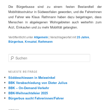
Die Bürgerbusse sind zu einem festen Bestandteil der
Mobilitätsstruktur in Südwestfalen geworden, und die Fahrerinnen
und Fahrer wie Klaus Rathmann haben dazu beigetragen, dass
Menschen in abgelegenen Wohngebieten auch weiterhin zum
Arzt, Einkaufen und zu mehr Mobilität gelangten.
Veröffentlicht unter
Allgemein
|
Verschlagwortet mit
25 Jahre
,
Bürgerbus
,
Kreuztal
,
Rathmann
S
u
c
h
NEUESTE BEITRÄGE
e
Söddeschiessen in Meiswinkel
n
BBK Verabschiedung von Dieter Julius
BBK – On-Demand-Verkehr
BBK-Weihnachtsfeier 2025
Bürgerbus sucht Fahrerinnen/Fahrer