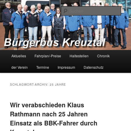
Zum
Zum
Bürgerbus Kreuztal – Bürger fahren für Bürger
primären
sekundären
Such
Inhalt
Inhalt
springen
springen
Bürgerbus Kreuztal
Hauptmenü
Aktuelles
Fahrplan/-Preise
Haltestellen
Chronik
der Verein
Termine
Impressum
Datenschutz
SCHLAGWORT-ARCHIV:
25 JAHRE
Wir verabschieden Klaus
Rathmann nach 25 Jahren
Einsatz als BBK-Fahrer durch